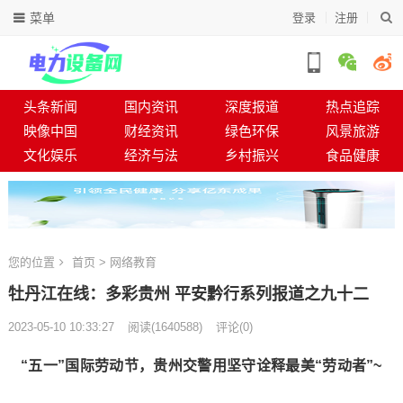
菜单
登录
注册
头条新闻
国内资讯
深度报道
热点追踪
映像中国
财经资讯
绿色环保
风景旅游
文化娱乐
经济与法
乡村振兴
食品健康
您的位置
首页
>
网络教育
牡丹江在线：多彩贵州 平安黔行系列报道之九十二
2023-05-10 10:33:27
阅读
(
1640588)
评论(0)
“五一”国际劳动节，贵州交警用坚守诠释最美“劳动者”~