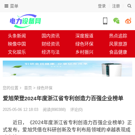
菜单
登录
注册
头条新闻
国内资讯
深度报道
热点追踪
映像中国
财经资讯
绿色环保
风景旅游
文化娱乐
经济与法
乡村振兴
食品健康
您的位置
首页
>
绿色环保
爱旭荣登2024年度浙江省专利创造力百强企业榜单
2025-05-06 12:18:03
阅读
(
890388)
评论(0)
近日，《2024年度浙江省专利创造力百强企业榜单》正
式发布，爱旭凭借在科研创新及专利布局领域的卓越表现成