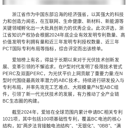
浙江省作为中国东部沿海的经济强省，以其强大的科技
力和创造力闻名，在互联网、生命健康、新材料、新能源等
关键领域孵化出一大批具创新力的优秀企业。此次评选，浙
江省知识产权协会根据2024年底企业有效发明专利数量、高
价值发明专利拥有量和近三年发明专利授权数量、近三年
PCT国际专利布局等指标，综合评定而出该榜单。
爱旭榜上有名，得益于长期以来对于光伏技术创新发
展、变革引领的不懈追求，在P型时代发明了极限技术管式
PERC及双面PERC，为光伏平价上网贡献了重要力量;在N
型时代围绕最高效率潜力的ABC技术，持续进行研发投入与
专利布局，并率先攻克工艺难点、大规模量产N型ABC组
件，引领了新一代光伏技术的发展，有力推动了全产业链
BC生态圈的构建。
截至2024年，爱旭在全球范围内累计申请BC相关专利
1021项，其中包括100项基础性专利，覆盖BC电池的核心
结构，如"两步法背接触电池结构"、“无银化”、“0BB”、“满