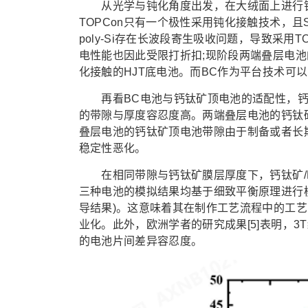
从光学与钝化角度出发，在大绒面上进行钙
TOPCon只有一个极性采用钝化接触技术，且Si
poly-Si存在长波段寄生吸收问题，导致采
电性能也因此受限打折扣;现阶段两端叠层电池
化接触的HJT底电池。而BC作为平台技术可以
再看BC电池与钙钛矿顶电池的适配性，钙钛
的带隙与厚度容忍度高。两端叠层电池的钙钛矿最
叠层电池的钙钛矿顶电池带隙由于制备或者长
稳定性恶化。
在相同带隙与钙钛矿膜层厚度下，钙钛矿/BC三
三种电池的模拟结果均基于细致平衡原理进行
导结果)。这意味着其在制作工艺流程中的工
业化。此外，欧洲学者的研究成果[5]表明，
的电池片间差异容忍度。