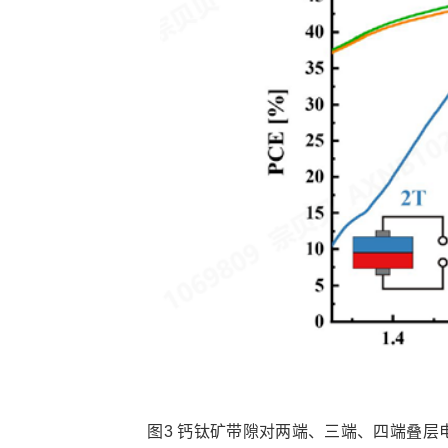
图3 钙钛矿带隙对两端、三端、四端叠层电池