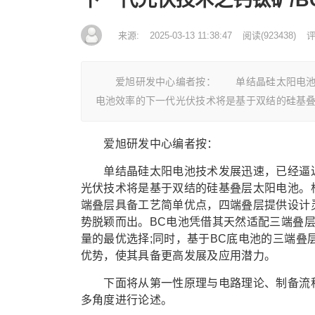
来源:
2025-03-13 11:38:47
阅读
(
923438)
评
爱旭研发中心编者按： 单结晶硅太阳电池技术
电池效率的下一代光伏技术将是基于双结的硅基
爱旭研发中心编者按：
单结晶硅太阳电池技术发展迅速，已经逼近其
光伏技术将是基于双结的硅基叠层太阳电池。
端叠层具备工艺简单优点，四端叠层提供设计灵
势脱颖而出。BC电池凭借其天然适配三端叠
量的最优选择;同时，基于BC底电池的三端
优势，使其具备更高发展及应用潜力。
下面将从第一性原理与电路理论、制备流程
多角度进行论述。