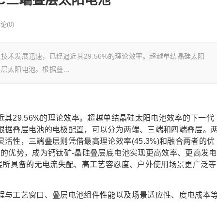
论(0)
发展迅速，已经逼近其29.56%的理论效率。超越单结晶硅太阳
叠层太阳电池。根据叠…
29.56%的理论效率。超越单结晶硅太阳电池效率的下一代
根据叠层电池的电极配置，可以分为两端、三端和四端叠层。
活性，三端叠层则凭借最高理论效率(45.3%)和融合两者的优
层的优势，成为钙钛矿-晶硅叠层底电池实现更高效率、更高发电
叠层所具备的无电流失配、高工艺容忍度、户外使用场景更广泛等
与工艺窗口、叠层电池组件性能以及场景适应性、度电成本