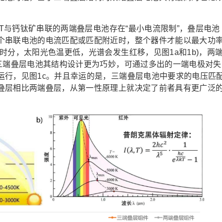
T与钙钛矿串联的两端叠层电池存在“最小电流限制”，叠层电池
个串联电池的电流匹配或匹配附近时，整个器件才能以最大功
时分，太阳光色温更低，光谱会发生红移，见图1a和1b)，两
C三端叠层电池其结构设计更为巧妙，可通过多出的一端电极对失
运行，见图1c。并且幸运的是，三端叠层电池中要求的电压匹
叠层相比两端叠层，从第一性原理上就决定了前者具有更广泛