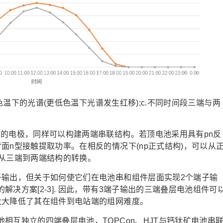
色温下的光谱(更低色温下光谱发生红移);c.不同时间段三端与两
电极，同样可以构建两端串联结构。若顶电池采用具有pn反
面n型接触提取功率。在相反的情况下(np正式结构)，可以从
现从三端到两端结构的转换。
输出，但关于如何使它们在电池串和组件层面实现2个端子输
决方案[2-3]. 因此，带有3端子输出的三端叠层电池组件可
大大降低了其在组件到电站端的组网难度。
互独立的四端叠层电池，TOPCon、HJT与钙钛矿电池串