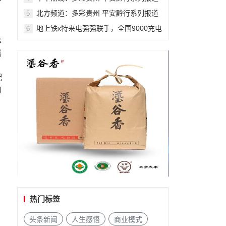
之九十九
北方频道：多彩贵州 平安黔行系列报道
5
之九十九
地上铁x特来电强强联手，全国9000充电
6
桩钜惠来袭
率
端
配
的
热门标签
头条新闻
人生感悟
商业模式