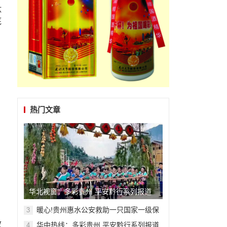
钛
底
热门文章
华北视窗：多彩贵州 平安黔行系列报道
之九十九
暖心!贵州惠水公安救助一只国家一级保
3
护动物——虎斑鳽
效
华中热线：多彩贵州 平安黔行系列报道
4