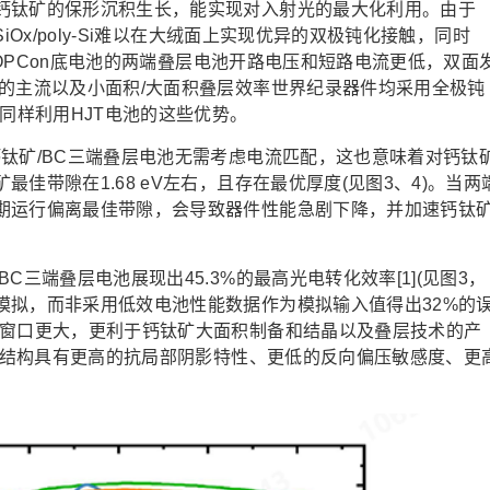
钛矿的保形沉积生长，能实现对入射光的最大化利用。由于
Ox/poly-Si难以在大绒面上实现优异的双极钝化接触，同时
用TOPCon底电池的两端叠层电池开路电压和短路电流更低，双面
的主流以及小面积/大面积叠层效率世界纪录器件均采用全极钝
同样利用HJT电池的这些优势。
矿/BC三端叠层电池无需考虑电流匹配，这也意味着对钙钛
佳带隙在1.68 eV左右，且存在最优厚度(见图3、4)。当两
期运行偏离最佳带隙，会导致器件性能急剧下降，并加速钙钛
端叠层电池展现出45.3%的最高光电转化效率[1](见图3，
模拟，而非采用低效电池性能数据作为模拟输入值得出32%的
艺窗口更大，更利于钙钛矿大面积制备和结晶以及叠层技术的产
3T结构具有更高的抗局部阴影特性、更低的反向偏压敏感度、更