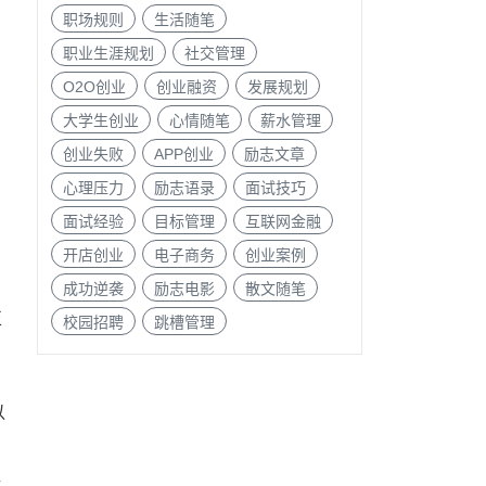
职场规则
生活随笔
职业生涯规划
社交管理
O2O创业
创业融资
发展规划
大学生创业
心情随笔
薪水管理
创业失败
APP创业
励志文章
心理压力
励志语录
面试技巧
面试经验
目标管理
互联网金融
开店创业
电子商务
创业案例
成功逆袭
励志电影
散文随笔
正
校园招聘
跳槽管理
以
联