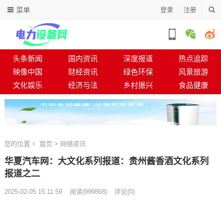
菜单
登录
注册
头条新闻
国内资讯
深度报道
热点追踪
映像中国
财经资讯
绿色环保
风景旅游
文化娱乐
经济与法
乡村振兴
食品健康
您的位置
首页
>
网络资讯
华夏汽车网：大文化系列报道：贵州酱香酒文化系列
报道之二
2025-02-05 15:11:59
阅读
(
999868)
评论(0)