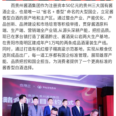
而贵州酱酒集团作为注册资本50亿元的贵州三大国有酱
酒企业，也是唯一以 “省名 + 香型” 命名的大型国企，立足酱
香型白酒的原产地和主产区。通过整合产业、产能优化、产
品创新、品牌建设和市场培育等积极举措，贯穿酱酒原料
端、生产端、营销端全产业链,从源头深耕产能，把控品质。
现已在茅台镇打造了酱酒黔庄、酱酒吴公岩两大生产基地，
在贵阳市南明区建成年产1万吨的两条成品酒灌装生产线。
同时，通过打造有机红缨子糯高粱示范基地，实现从粮食优
选到成品出厂，每一道工序都有国企标准管理，展现雄厚产
能、品质把控和国企担当，为消费者提供了一个更高标准的
酱香型白酒选择。