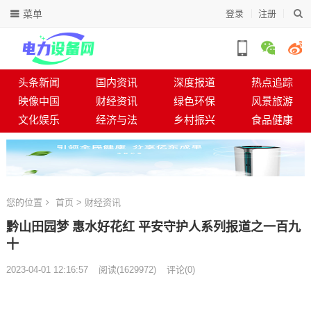
菜单
登录
注册
头条新闻
国内资讯
深度报道
热点追踪
映像中国
财经资讯
绿色环保
风景旅游
文化娱乐
经济与法
乡村振兴
食品健康
您的位置
首页
>
财经资讯
黔山田园梦 惠水好花红 平安守护人系列报道之一百九
十
2023-04-01 12:16:57
阅读
(
1629972)
评论(0)