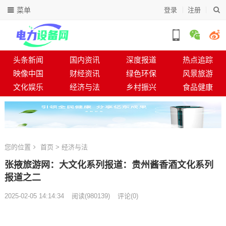
菜单
登录
注册
头条新闻
国内资讯
深度报道
热点追踪
映像中国
财经资讯
绿色环保
风景旅游
文化娱乐
经济与法
乡村振兴
食品健康
您的位置
首页
>
经济与法
张掖旅游网：大文化系列报道：贵州酱香酒文化系列
报道之二
2025-02-05 14:14:34
阅读
(
980139)
评论(0)