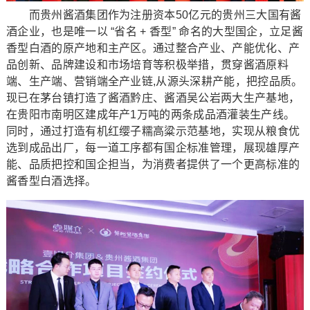
而贵州酱酒集团作为注册资本50亿元的贵州三大国有酱
酒企业，也是唯一以 “省名 + 香型” 命名的大型国企，立足酱
香型白酒的原产地和主产区。通过整合产业、产能优化、产
品创新、品牌建设和市场培育等积极举措，贯穿酱酒原料
端、生产端、营销端全产业链,从源头深耕产能，把控品质。
现已在茅台镇打造了酱酒黔庄、酱酒吴公岩两大生产基地，
在贵阳市南明区建成年产1万吨的两条成品酒灌装生产线。
同时，通过打造有机红缨子糯高粱示范基地，实现从粮食优
选到成品出厂，每一道工序都有国企标准管理，展现雄厚产
能、品质把控和国企担当，为消费者提供了一个更高标准的
酱香型白酒选择。