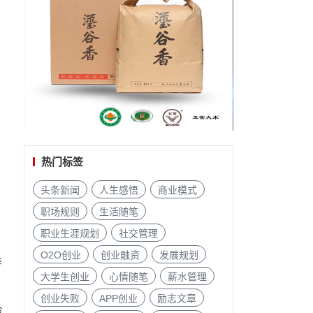
热门标签
头条新闻
人生感悟
商业模式
职场规则
生活随笔
职业生涯规划
社交管理
O2O创业
创业融资
发展规划
举
大学生创业
心情随笔
薪水管理
、
创业失败
APP创业
励志文章
控