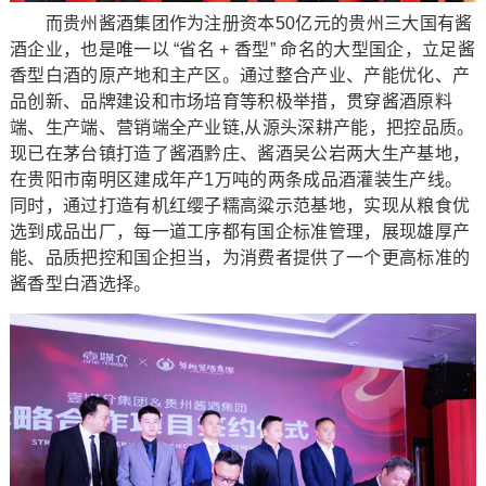
而贵州酱酒集团作为注册资本50亿元的贵州三大国有酱
酒企业，也是唯一以 “省名 + 香型” 命名的大型国企，立足酱
香型白酒的原产地和主产区。通过整合产业、产能优化、产
品创新、品牌建设和市场培育等积极举措，贯穿酱酒原料
端、生产端、营销端全产业链,从源头深耕产能，把控品质。
现已在茅台镇打造了酱酒黔庄、酱酒吴公岩两大生产基地，
在贵阳市南明区建成年产1万吨的两条成品酒灌装生产线。
同时，通过打造有机红缨子糯高粱示范基地，实现从粮食优
选到成品出厂，每一道工序都有国企标准管理，展现雄厚产
能、品质把控和国企担当，为消费者提供了一个更高标准的
酱香型白酒选择。