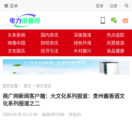
菜单
登录
注册
头条新闻
国内资讯
深度报道
热点追踪
映像中国
财经资讯
绿色环保
风景旅游
文化娱乐
经济与法
乡村振兴
食品健康
您的位置
首页
>
地方资讯
商广网新闻客户端：大文化系列报道：贵州酱香酒文
化系列报道之二
2025-02-05 15:21:56
阅读
(
907109)
评论(0)