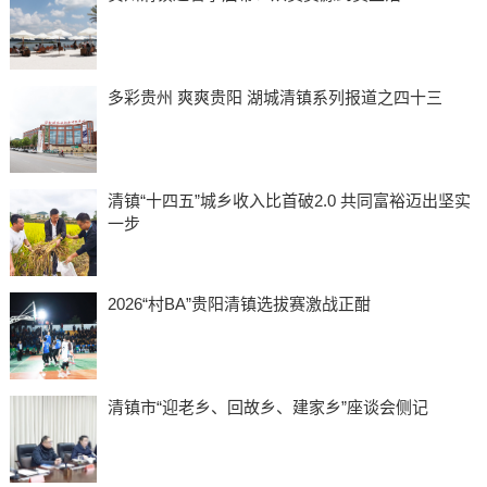
多彩贵州 爽爽贵阳 湖城清镇系列报道之四十三
清镇“十四五”城乡收入比首破2.0 共同富裕迈出坚实
一步
2026“村BA”贵阳清镇选拔赛激战正酣
清镇市“迎老乡、回故乡、建家乡”座谈会侧记