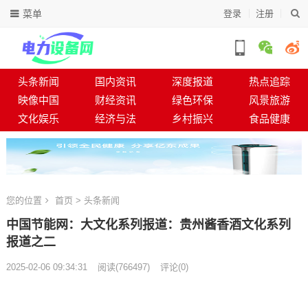
菜单
登录
注册
头条新闻
国内资讯
深度报道
热点追踪
映像中国
财经资讯
绿色环保
风景旅游
文化娱乐
经济与法
乡村振兴
食品健康
您的位置
首页
>
头条新闻
中国节能网：大文化系列报道：贵州酱香酒文化系列
报道之二
2025-02-06 09:34:31
阅读
(
766497)
评论(0)