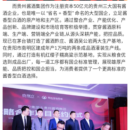
而贵州酱酒集团作为注册资本50亿元的贵州三大国有酱
酒企业，也是唯一以 “省名 + 香型” 命名的大型国企，立足酱
香型白酒的原产地和主产区。通过整合产业、产能优化、产
品创新、品牌建设和市场培育等积极举措，贯穿酱酒原料
端、生产端、营销端全产业链,从源头深耕产能，把控品质。
现已在茅台镇打造了酱酒黔庄、酱酒吴公岩两大生产基地，
在贵阳市南明区建成年产1万吨的两条成品酒灌装生产线。
同时，通过打造有机红缨子糯高粱示范基地，实现从粮食优
选到成品出厂，每一道工序都有国企标准管理，展现雄厚产
能、品质把控和国企担当，为消费者提供了一个更高标准的
酱香型白酒选择。